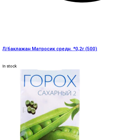
Л/баклажан Матросик средн. *0,2г (500)
In stock