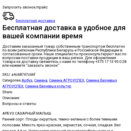
Запросить звонок/прайс
Бесплатная доставка
Бесплатная доставка в удобное для
вашей компании время
Доставим заказанный товар собственным транспортом бесплатно
по всем регионам Республики Беларусь и Российской Федерации в
согласованные сроки. Наши специалисты проконсультируют вас по
вопросам поставки продукции в ваш регион. Для оформления
товара на доставку свяжитесь с нами по телефону +375 17 13 95 0 28
или нажмите “заказать звонок“
SKU:
a4c68747c66f
Categories:
Арбуз
,
Семена
,
Семена АГРОУСПЕХ
,
Семена бахчевых
АГРОУСПЕХ
,
Семена бахчевых культур
Share:
Описание
Вопросы и ответы
АРБУЗ САХАРНЫЙ МАЛЫШ
Ранний сорт. Плоды округлые, темно-зеленые с более темными
полосами. Мякоть ярко-красная, зернистая, сочная, сладкая. Вес
плодов 4-6 кг. Отличается хорошей транспортабельностью и