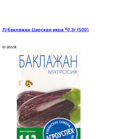
Л/баклажан Царская икра *0,3г (500)
In stock