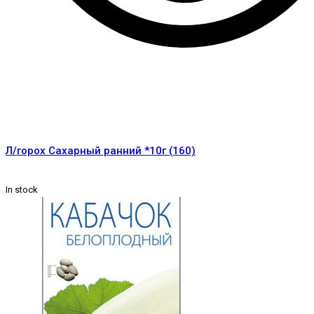
Л/горох Сахарный ранний *10г (160)
In stock